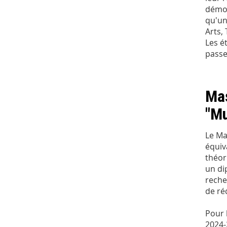
démon
qu'un
Arts, 
Les é
passe
Mas
"Mu
Le Ma
équiv
théor
un di
reche
de ré
Pour 
2024-