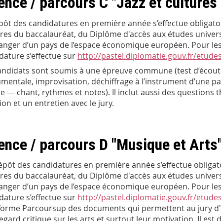
ence / parcours C "Jazz et cultures
pôt des candidatures en première année s’effectue obligat
aires du baccalauréat, du Diplôme d'accès aux études univer
ranger d’un pays de l’espace économique européen. Pour les
dature s’effectue sur
http://pastel.diplomatie.gouv.fr/etude
andidats sont soumis à une épreuve commune (test d’écoute)
umentale, improvisation, déchiffrage à l’instrument d’une pa
re — chant, rythmes et notes). Il inclut aussi des questions t
ion et un entretien avec le jury.
ence / parcours D "Musique et Arts
épôt des candidatures en première année s’effectue obliga
aires du baccalauréat, du Diplôme d'accès aux études univer
ranger d’un pays de l’espace économique européen. Pour les
dature s’effectue sur
http://pastel.diplomatie.gouv.fr/etude
forme Parcoursup des documents qui permettent au jury d'
regard critique sur les arts et surtout leur motivation. Il 