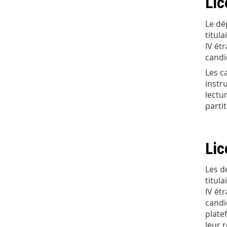
Lic
Le dé
titul
IV ét
candi
Les c
instr
lectu
partit
Lic
Les d
titul
IV ét
candi
plate
leur 