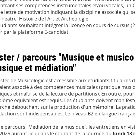
trant ses compétences instrumentales et/ou vocales, un CV d
e lettre de motivation indiquant la discipline associée qui s
Théâtre, Histoire de l'Art et Archéologie.
tudiants souhaitant intégrer la licence en cours de cursus 
r par la plateforme E-candidat.
ter / parcours "Musique et musicolo
sique et médiation"
ster de Musicologie est accessible aux étudiants titulaires
alent associé à des compétences musicales (pratique music
iques et maîtrise de la lecture de partitions). En outre, pou
plôme équivalent est requis. Les étudiants doivent manifest
rche débouchant sur la production d'un mémoire. La pratiqu
daction sont indispensables. Le niveau B2 en langue françai
le parcours "Médiation de la musique", les entretiens en visio
2025 auront lieu dans le courant de la journée du
lundi 13