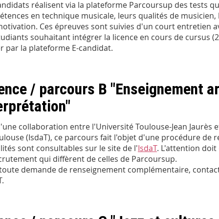
andidats réalisent via la plateforme Parcoursup des tests q
tences en technique musicale, leurs qualités de musicien, le
motivation. Ces épreuves sont suivies d'un court entretien av
tudiants souhaitant intégrer la licence en cours de cursus 
r par la plateforme E-candidat.
ence / parcours B "Enseignement ar
erprétation"
d'une collaboration entre l'Université Toulouse-Jean Jaurès et
ulouse (IsdaT), ce parcours fait l'objet d'une procédure de r
ités sont consultables sur le site de l'
IsdaT
. L'attention do
crutement qui diffèrent de celles de Parcoursup.
toute demande de renseignement complémentaire, contacte
T.