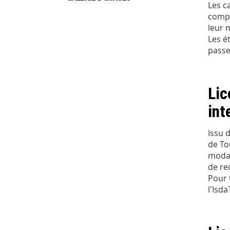
Les c
compé
leur 
Les é
passe
Lic
int
Issu 
de To
modal
de re
Pour 
l'Isda