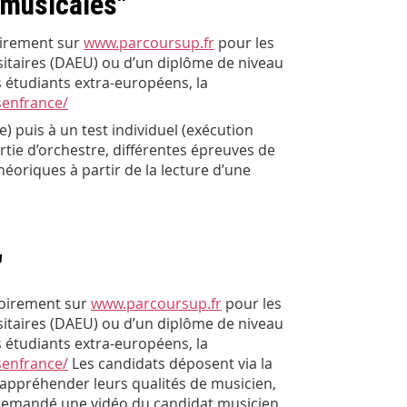
 musicales"
oirement sur
www.parcoursup.fr
pour les
sitaires (DAEU) ou d’un diplôme de niveau
 étudiants extra-européens, la
senfrance/
 puis à un test individuel (exécution
rtie d’orchestre, différentes épreuves de
héoriques à partir de la lecture d’une
"
toirement sur
www.parcoursup.fr
pour les
sitaires (DAEU) ou d’un diplôme de niveau
 étudiants extra-européens, la
senfrance/
Les candidats déposent via la
appréhender leurs qualités de musicien,
est demandé une vidéo du candidat musicien