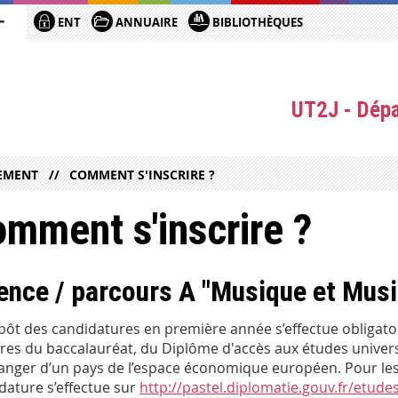
ENT
ANNUAIRE
BIBLIOTHÈQUES
UT2J - Dép
TEMENT
COMMENT S'INSCRIRE ?
mment s'inscrire ?
ence / parcours A "Musique et Musi
pôt des candidatures en première année s’effectue obligat
aires du baccalauréat, du Diplôme d'accès aux études univer
ranger d’un pays de l’espace économique européen. Pour les
dature s’effectue sur
http://pastel.diplomatie.gouv.fr/etude